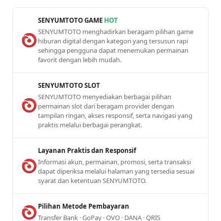
SENYUMTOTO GAME
HOT
SENYUMTOTO menghadirkan beragam pilihan game
hiburan digital dengan kategori yang tersusun rapi
sehingga pengguna dapat menemukan permainan
favorit dengan lebih mudah.
SENYUMTOTO
SLOT
SENYUMTOTO menyediakan berbagai pilihan
permainan slot dari beragam provider dengan
tampilan ringan, akses responsif, serta navigasi yang
praktis melalui berbagai perangkat.
Layanan Praktis dan Responsif
Informasi akun, permainan, promosi, serta transaksi
dapat diperiksa melalui halaman yang tersedia sesuai
syarat dan ketentuan SENYUMTOTO.
Pilihan Metode Pembayaran
Transfer Bank · GoPay · OVO · DANA · QRIS