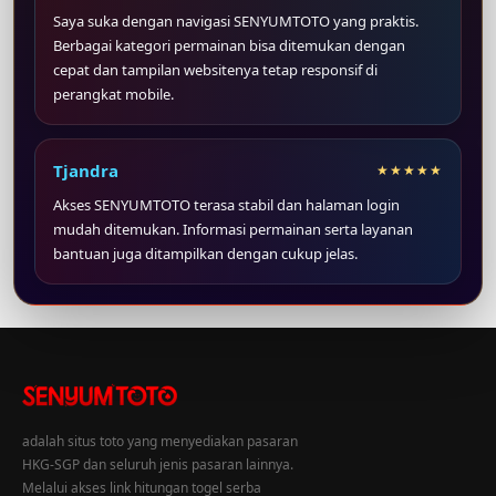
Saya suka dengan navigasi SENYUMTOTO yang praktis.
Berbagai kategori permainan bisa ditemukan dengan
cepat dan tampilan websitenya tetap responsif di
perangkat mobile.
Tjandra
★★★★★
Akses SENYUMTOTO terasa stabil dan halaman login
mudah ditemukan. Informasi permainan serta layanan
bantuan juga ditampilkan dengan cukup jelas.
adalah situs toto yang menyediakan pasaran
HKG-SGP dan seluruh jenis pasaran lainnya.
Melalui akses link hitungan togel serba